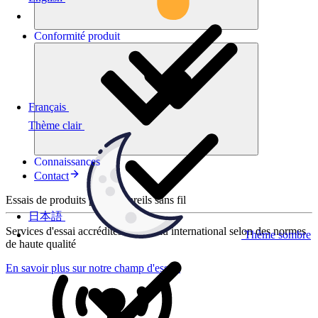
Conformité
produit
Français
Thème clair
Connaissances
Contact
Essais de produits pour appareils sans fil
日本語
Services d'essai accrédités au niveau international selon des normes
Thème sombre
de haute qualité
En savoir plus sur notre champ d'essais