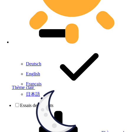
Deutsch
English
Français
Thème clair
日本語
Essais de produits