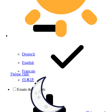
Deutsch
English
Français
Thème clair
日本語
Essais de produits