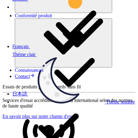
Conformité
produit
Français
Thème clair
Connaissances
Contact
Essais de produits pour appareils sans fil
日本語
Services d'essai accrédités au niveau international selon des normes
Thème sombre
de haute qualité
En savoir plus sur notre champ d'essais