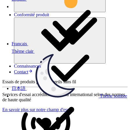
Conformité
produit
Français
Thème clair
Connaissances
Contact
Essais de produits pour appareils sans fil
日本語
Services d'essai accrédités au niveau international selon des normes
Thème sombre
de haute qualité
En savoir plus sur notre champ d'essais