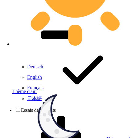
Deutsch
English
Français
Thème clair
日本語
Essais de produits