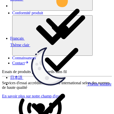
Conformité
produit
Français
Thème clair
Connaissances
Contact
Essais de produits pour appareils sans fil
日本語
Services d'essai accrédités au niveau international selon des normes
Thème sombre
de haute qualité
En savoir plus sur notre champ d'essais