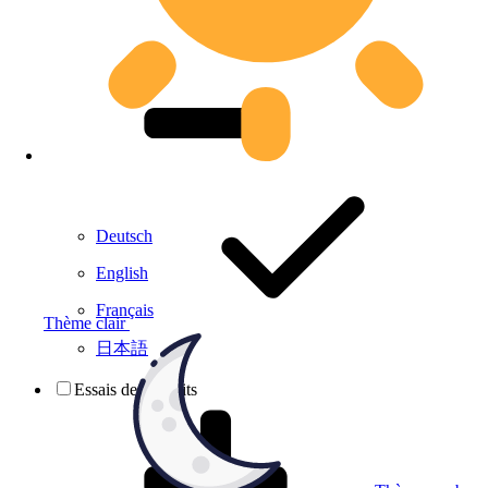
Deutsch
English
Français
Thème clair
日本語
Essais de produits