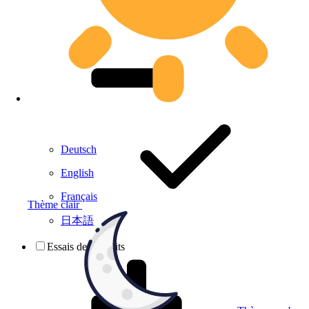
Deutsch
English
Français
Thème clair
日本語
Essais de produits