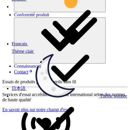
Conformité
produit
Français
Thème clair
Connaissances
Contact
Essais de produits pour appareils sans fil
日本語
Services d'essai accrédités au niveau international selon des normes
Thème sombre
de haute qualité
En savoir plus sur notre champ d'essais