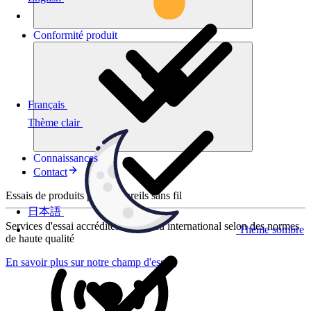
Conformité
produit
Français
Thème clair
Connaissances
Contact
Essais de produits pour appareils sans fil
日本語
Services d'essai accrédités au niveau international selon des normes
Thème sombre
de haute qualité
En savoir plus sur notre champ d'essais