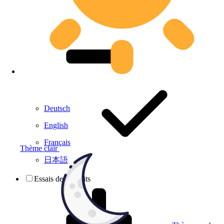
Deutsch
English
Français
Thème clair
日本語
Essais de produits