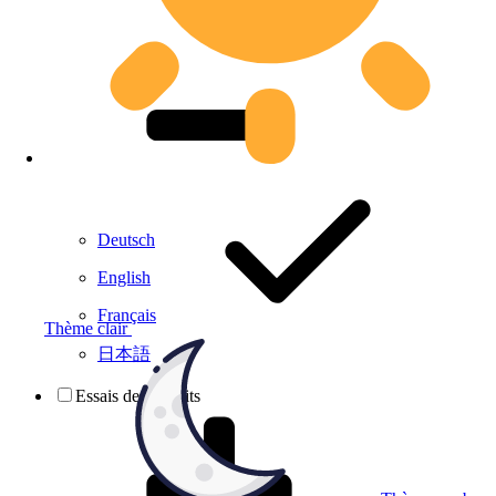
Deutsch
English
Français
Thème clair
日本語
Essais de produits