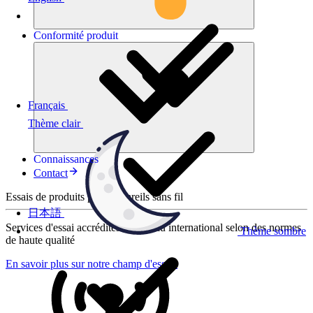
Conformité
produit
Français
Thème clair
Connaissances
Contact
Essais de produits pour appareils sans fil
日本語
Services d'essai accrédités au niveau international selon des normes
Thème sombre
de haute qualité
En savoir plus sur notre champ d'essais