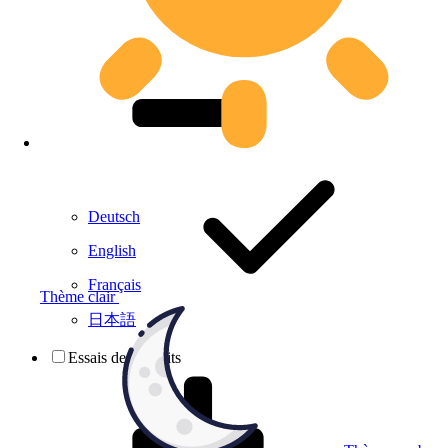
Deutsch
English
Français
Thème clair
日本語
Essais de produits