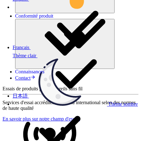
Conformité
produit
Français
Thème clair
Connaissances
Contact
Essais de produits pour appareils sans fil
日本語
Services d'essai accrédités au niveau international selon des normes
Thème sombre
de haute qualité
En savoir plus sur notre champ d'essais