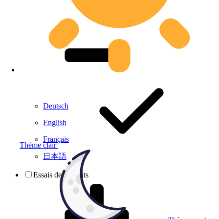
Deutsch
English
Français
Thème clair
日本語
Essais de produits