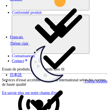
Conformité
produit
Français
Thème clair
Connaissances
Contact
Essais de produits pour appareils sans fil
日本語
Services d'essai accrédités au niveau international selon des normes
Thème sombre
de haute qualité
En savoir plus sur notre champ d'essais