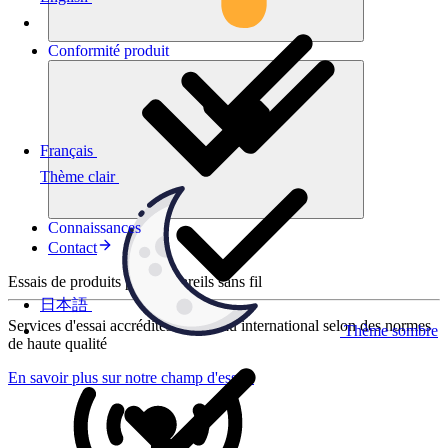
Conformité
produit
Français
Thème clair
Connaissances
Contact
Essais de produits pour appareils sans fil
日本語
Services d'essai accrédités au niveau international selon des normes
Thème sombre
de haute qualité
En savoir plus sur notre champ d'essais