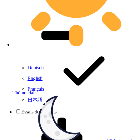
Deutsch
English
Français
Thème clair
日本語
Essais de produits