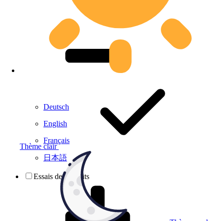
Deutsch
English
Français
Thème clair
日本語
Essais de produits