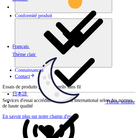
Conformité
produit
Français
Thème clair
Connaissances
Contact
Essais de produits pour appareils sans fil
日本語
Services d'essai accrédités au niveau international selon des normes
Thème sombre
de haute qualité
En savoir plus sur notre champ d'essais