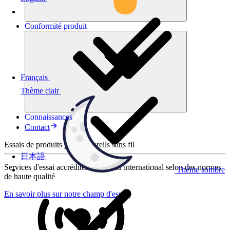
Conformité
produit
Français
Thème clair
Connaissances
Contact
Essais de produits pour appareils sans fil
日本語
Services d'essai accrédités au niveau international selon des normes
Thème sombre
de haute qualité
En savoir plus sur notre champ d'essais