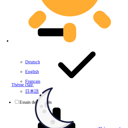
Deutsch
English
Français
Thème clair
日本語
Essais de produits