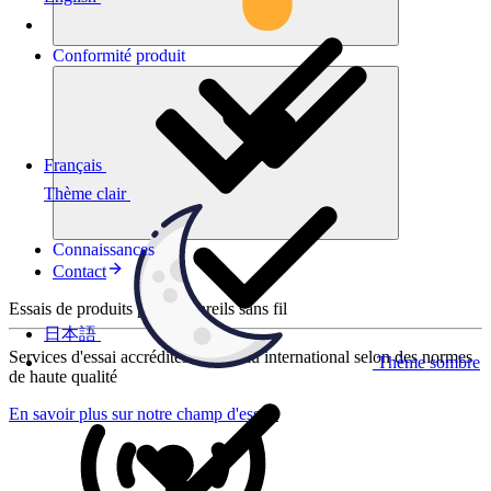
Conformité
produit
Français
Thème clair
Connaissances
Contact
Essais de produits pour appareils sans fil
日本語
Services d'essai accrédités au niveau international selon des normes
Thème sombre
de haute qualité
En savoir plus sur notre champ d'essais