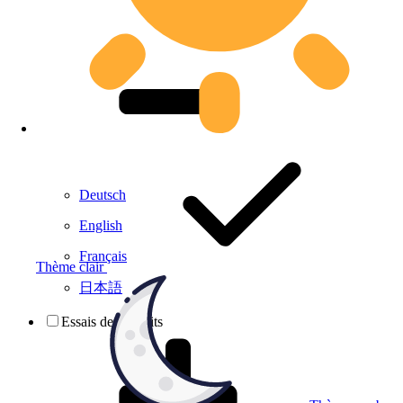
Deutsch
English
Français
Thème clair
日本語
Essais de produits