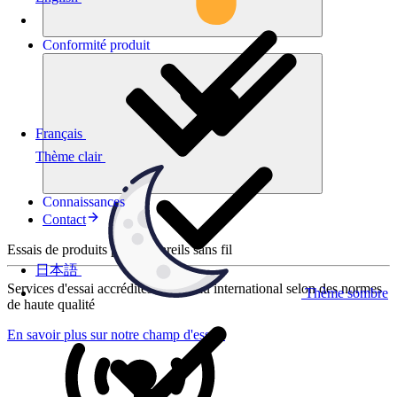
Conformité
produit
Français
Thème clair
Connaissances
Contact
Essais de produits pour appareils sans fil
日本語
Services d'essai accrédités au niveau international selon des normes
Thème sombre
de haute qualité
En savoir plus sur notre champ d'essais