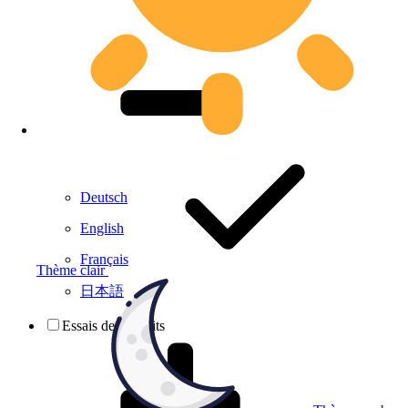
Deutsch
English
Français
Thème clair
日本語
Essais de produits