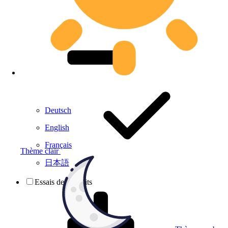
Deutsch
English
Français
Thème clair
日本語
Essais de produits