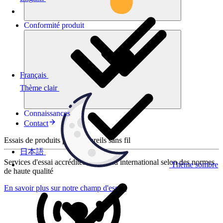
Conformité
produit
Français
Thème clair
Connaissances
Contact
Essais de produits pour appareils sans fil
日本語
Services d'essai accrédités au niveau international selon des normes
Thème sombre
de haute qualité
En savoir plus sur notre champ d'essais