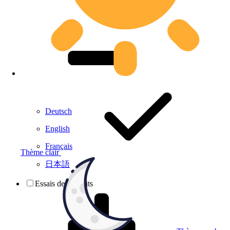
Deutsch
English
Français
Thème clair
日本語
Essais de produits