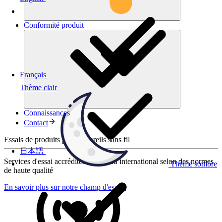
Conformité
produit
Français
Thème clair
Connaissances
Contact
Essais de produits pour appareils sans fil
日本語
Services d'essai accrédités au niveau international selon des normes
Thème sombre
de haute qualité
En savoir plus sur notre champ d'essais