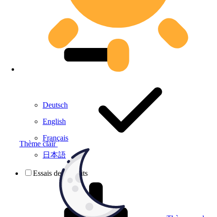
Deutsch
English
Français
Thème clair
日本語
Essais de produits