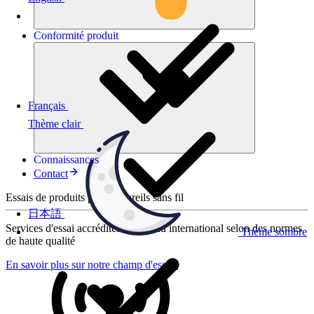
Conformité
produit
Français
Thème clair
Connaissances
Contact
Essais de produits pour appareils sans fil
日本語
Services d'essai accrédités au niveau international selon des normes
Thème sombre
de haute qualité
En savoir plus sur notre champ d'essais