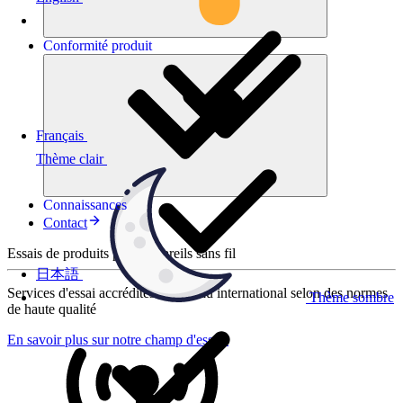
Conformité
produit
Français
Thème clair
Connaissances
Contact
Essais de produits pour appareils sans fil
日本語
Services d'essai accrédités au niveau international selon des normes
Thème sombre
de haute qualité
En savoir plus sur notre champ d'essais