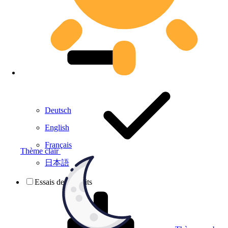
Deutsch
English
Français
Thème clair
日本語
Essais de produits