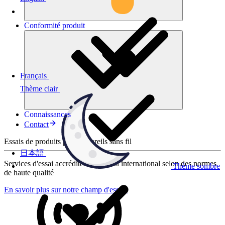
Conformité
produit
Français
Thème clair
Connaissances
Contact
Essais de produits pour appareils sans fil
日本語
Services d'essai accrédités au niveau international selon des normes
Thème sombre
de haute qualité
En savoir plus sur notre champ d'essais