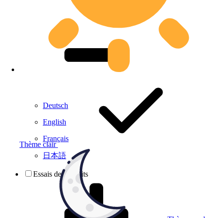
Deutsch
English
Français
Thème clair
日本語
Essais de produits