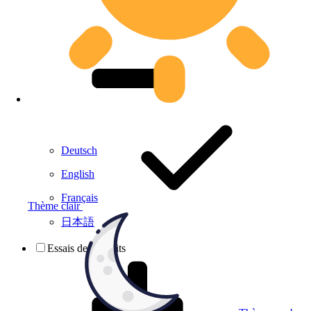
Deutsch
English
Français
Thème clair
日本語
Essais de produits