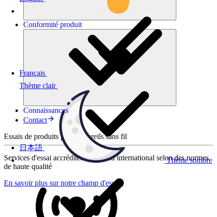
Conformité
produit
Français
Thème clair
Connaissances
Contact
Essais de produits pour appareils sans fil
日本語
Services d'essai accrédités au niveau international selon des normes
Thème sombre
de haute qualité
En savoir plus sur notre champ d'essais