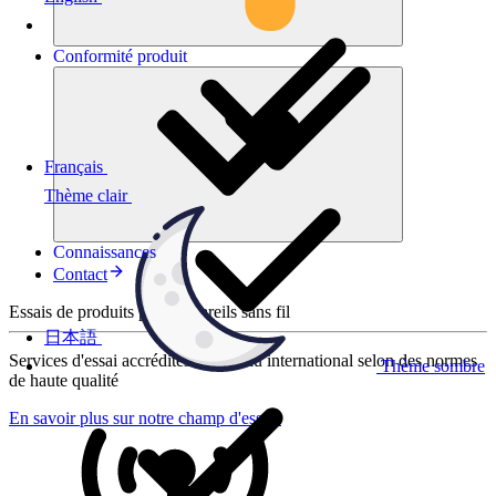
Conformité
produit
Français
Thème clair
Connaissances
Contact
Essais de produits pour appareils sans fil
日本語
Services d'essai accrédités au niveau international selon des normes
Thème sombre
de haute qualité
En savoir plus sur notre champ d'essais