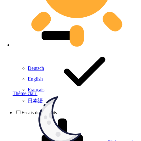
Deutsch
English
Français
Thème clair
日本語
Essais de produits