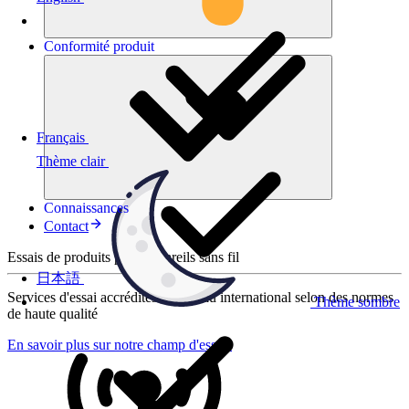
Conformité
produit
Français
Thème clair
Connaissances
Contact
Essais de produits pour appareils sans fil
日本語
Services d'essai accrédités au niveau international selon des normes
Thème sombre
de haute qualité
En savoir plus sur notre champ d'essais