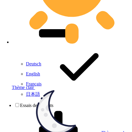
Deutsch
English
Français
Thème clair
日本語
Essais de produits