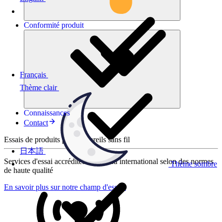
Conformité
produit
Français
Thème clair
Connaissances
Contact
Essais de produits pour appareils sans fil
日本語
Services d'essai accrédités au niveau international selon des normes
Thème sombre
de haute qualité
En savoir plus sur notre champ d'essais