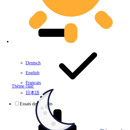
Deutsch
English
Français
Thème clair
日本語
Essais de produits