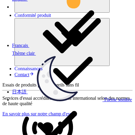
Conformité
produit
Français
Thème clair
Connaissances
Contact
Essais de produits pour appareils sans fil
日本語
Services d'essai accrédités au niveau international selon des normes
Thème sombre
de haute qualité
En savoir plus sur notre champ d'essais