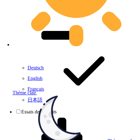
Deutsch
English
Français
Thème clair
日本語
Essais de produits