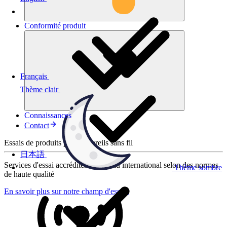
Conformité
produit
Français
Thème clair
Connaissances
Contact
Essais de produits pour appareils sans fil
日本語
Services d'essai accrédités au niveau international selon des normes
Thème sombre
de haute qualité
En savoir plus sur notre champ d'essais