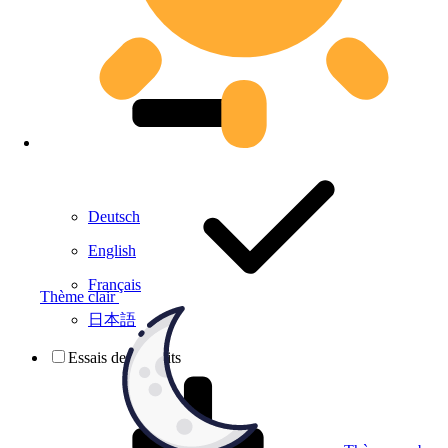
Deutsch
English
Français
Thème clair
日本語
Essais de produits