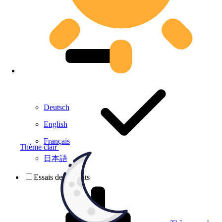
Deutsch
English
Français
Thème clair
日本語
Essais de produits