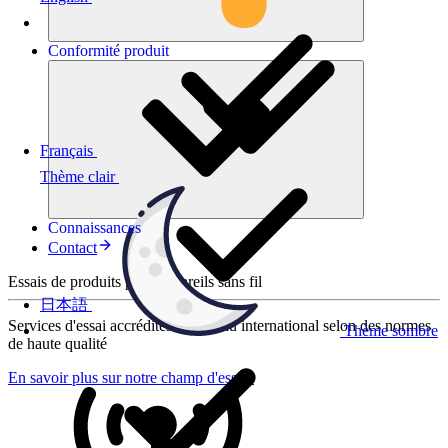
Conformité
produit
Français
Thème clair
Connaissances
Contact
Essais de produits pour appareils sans fil
日本語
Services d'essai accrédités au niveau international selon des normes
Thème sombre
de haute qualité
En savoir plus sur notre champ d'essais