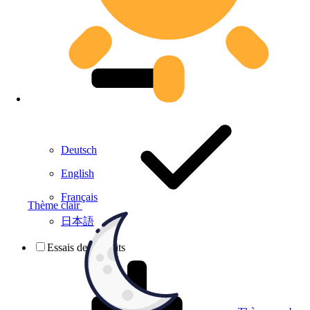
Deutsch
English
Français
Thème clair
日本語
Essais de produits