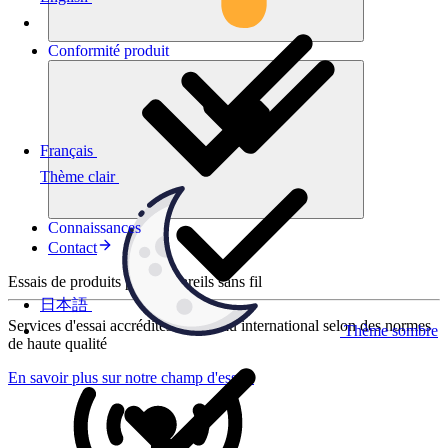
Conformité
produit
Français
Thème clair
Connaissances
Contact
Essais de produits pour appareils sans fil
日本語
Services d'essai accrédités au niveau international selon des normes
Thème sombre
de haute qualité
En savoir plus sur notre champ d'essais