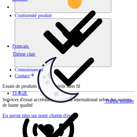
Conformité
produit
Français
Thème clair
Connaissances
Contact
Essais de produits pour appareils sans fil
日本語
Services d'essai accrédités au niveau international selon des normes
Thème sombre
de haute qualité
En savoir plus sur notre champ d'essais