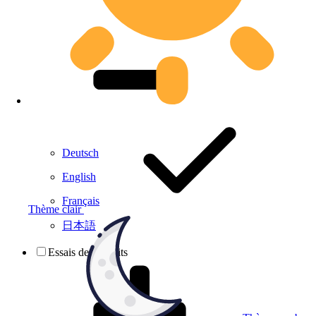
Deutsch
English
Français
Thème clair
日本語
Essais de produits