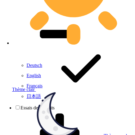
Deutsch
English
Français
Thème clair
日本語
Essais de produits