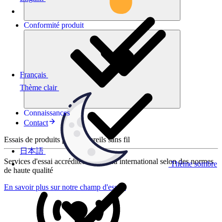
Conformité
produit
Français
Thème clair
Connaissances
Contact
Essais de produits pour appareils sans fil
日本語
Services d'essai accrédités au niveau international selon des normes
Thème sombre
de haute qualité
En savoir plus sur notre champ d'essais