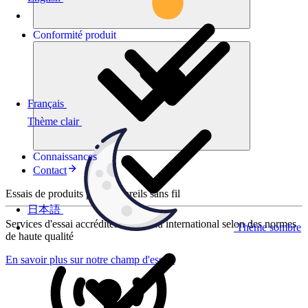
Conformité
produit
Français
Thème clair
Connaissances
Contact
Essais de produits pour appareils sans fil
日本語
Services d'essai accrédités au niveau international selon des normes
Thème sombre
de haute qualité
En savoir plus sur notre champ d'essais