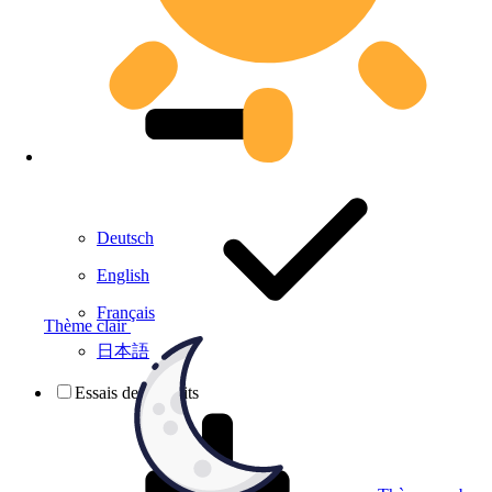
Deutsch
English
Français
Thème clair
日本語
Essais de produits