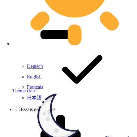
Deutsch
English
Français
Thème clair
日本語
Essais de produits