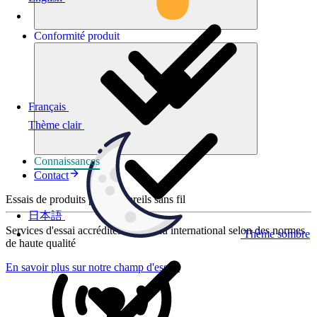
Conformité
produit
Français
Thème clair
Connaissances
Contact
Essais de produits pour appareils sans fil
日本語
Services d'essai accrédités au niveau international selon des normes
Thème sombre
de haute qualité
En savoir plus sur notre champ d'essais