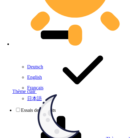
Deutsch
English
Français
Thème clair
日本語
Essais de produits