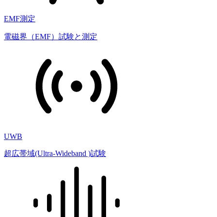
EMF測定
電磁界（EMF）試験と測定
UWB
超広帯域(Ultra-Wideband )試験