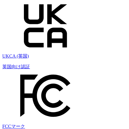
UKCA (英国)
英国向け認証
FCCマーク