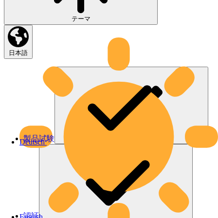
テーマ
日本語
製品試験
Deutsch
認証
English