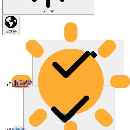
テーマ
日本語
製品試験
Deutsch
認証
English