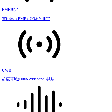
EMF測定
電磁界（EMF）試験と測定
UWB
超広帯域(Ultra-Wideband )試験