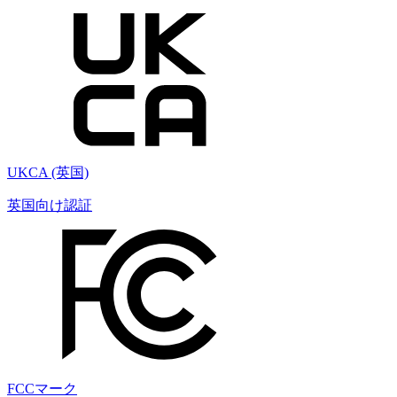
UKCA (英国)
英国向け認証
FCCマーク