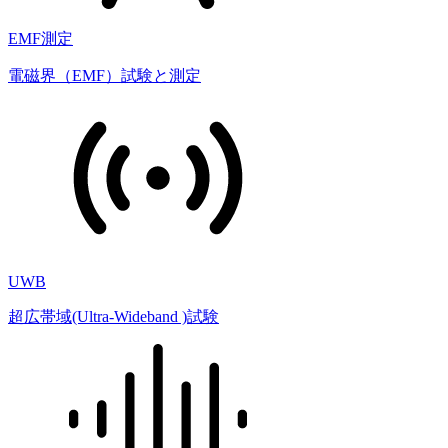
EMF測定
電磁界（EMF）試験と測定
UWB
超広帯域(Ultra-Wideband )試験