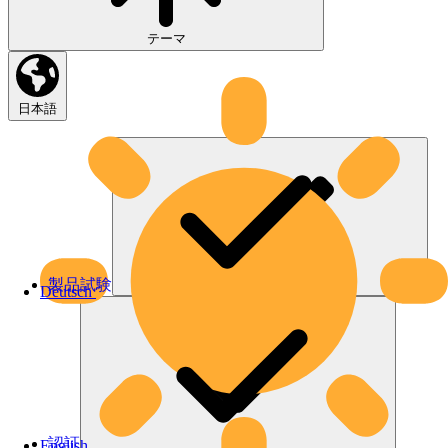
テーマ
日本語
製品試験
Deutsch
認証
English