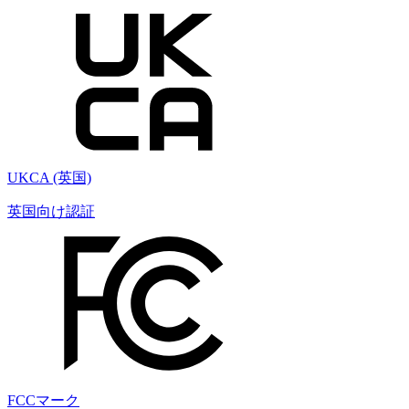
UKCA (英国)
英国向け認証
FCCマーク