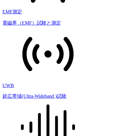
EMF測定
電磁界（EMF）試験と測定
UWB
超広帯域(Ultra-Wideband )試験