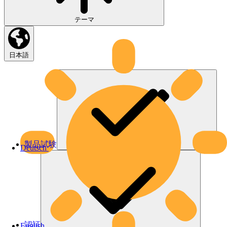
テーマ
日本語
製品試験
Deutsch
認証
English