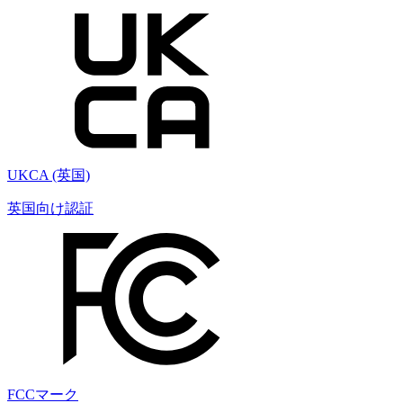
UKCA (英国)
英国向け認証
FCCマーク