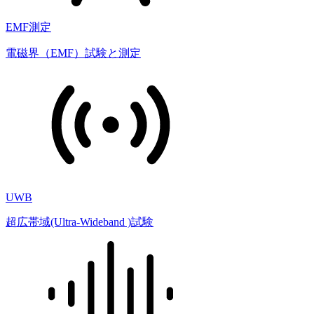
EMF測定
電磁界（EMF）試験と測定
UWB
超広帯域(Ultra-Wideband )試験