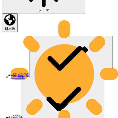
テーマ
日本語
製品試験
Deutsch
認証
English