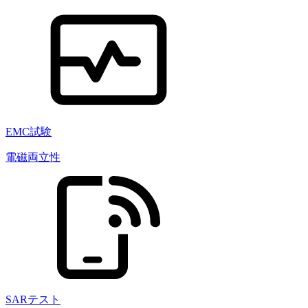
EMC試験
電磁両立性
SARテスト