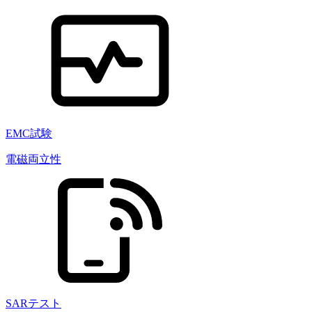
EMC試験
電磁両立性
SARテスト