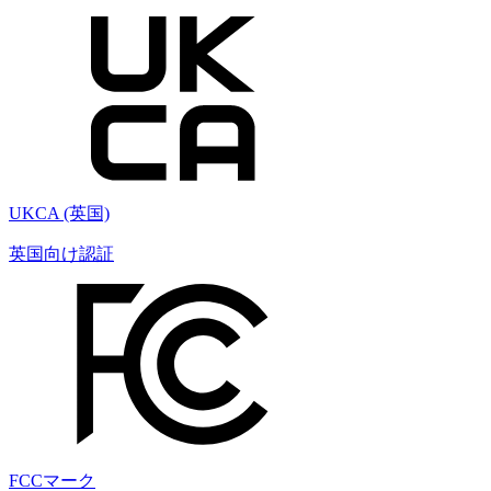
UKCA (英国)
英国向け認証
FCCマーク