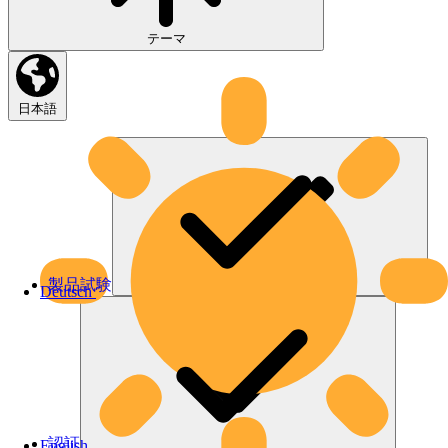
テーマ
日本語
製品試験
Deutsch
認証
English