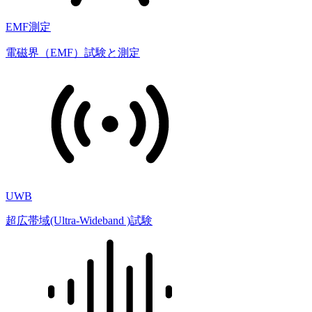
EMF測定
電磁界（EMF）試験と測定
UWB
超広帯域(Ultra-Wideband )試験