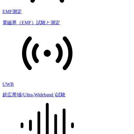
EMF測定
電磁界（EMF）試験と測定
UWB
超広帯域(Ultra-Wideband )試験