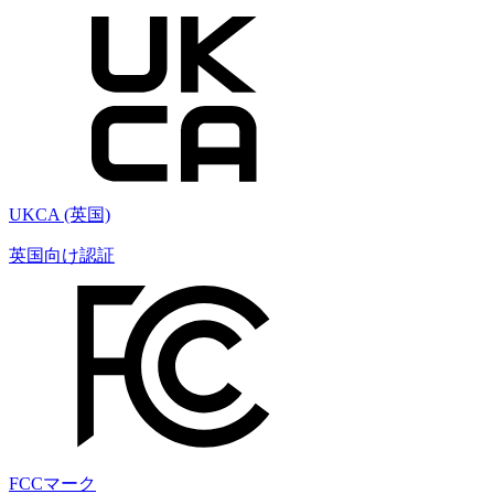
UKCA (英国)
英国向け認証
FCCマーク