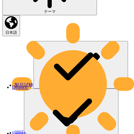
テーマ
日本語
製品試験
Deutsch
認証
English