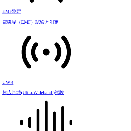
EMF測定
電磁界（EMF）試験と測定
UWB
超広帯域(Ultra-Wideband )試験