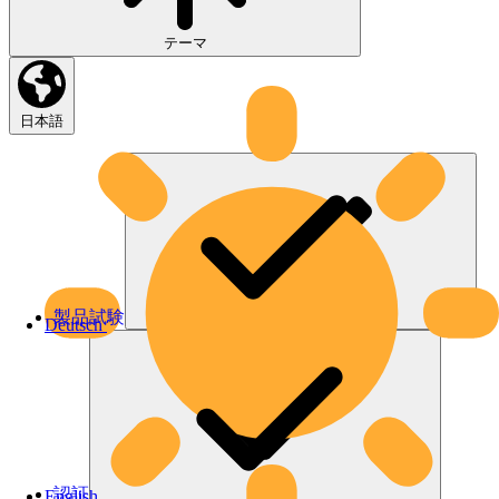
テーマ
日本語
製品試験
Deutsch
認証
English