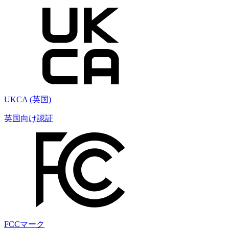
UKCA (英国)
英国向け認証
FCCマーク