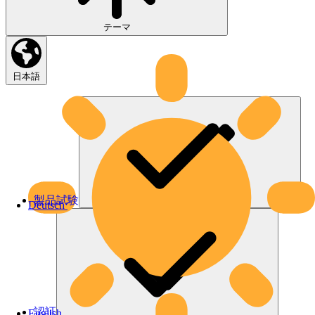
テーマ
日本語
製品試験
Deutsch
認証
English