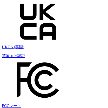
UKCA (英国)
英国向け認証
FCCマーク