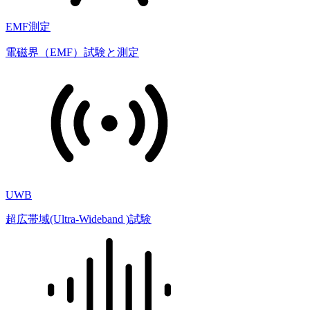
EMF測定
電磁界（EMF）試験と測定
UWB
超広帯域(Ultra-Wideband )試験