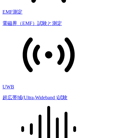
EMF測定
電磁界（EMF）試験と測定
UWB
超広帯域(Ultra-Wideband )試験