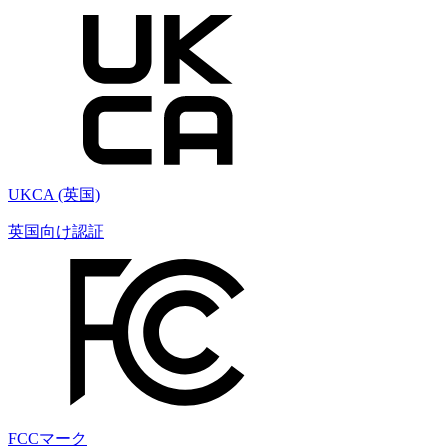
UKCA (英国)
英国向け認証
FCCマーク