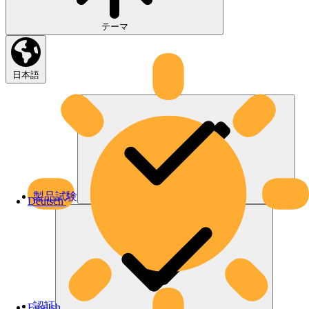
テーマ
日本語
製品試験
Deutsch
認証
English