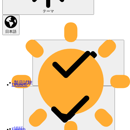
テーマ
日本語
製品試験
Deutsch
認証
English