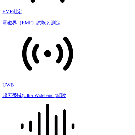
EMF測定
電磁界（EMF）試験と測定
UWB
超広帯域(Ultra-Wideband )試験