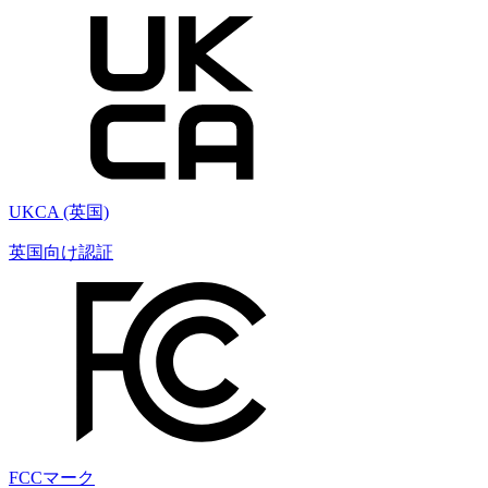
UKCA (英国)
英国向け認証
FCCマーク