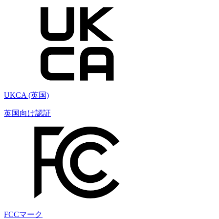
UKCA (英国)
英国向け認証
FCCマーク