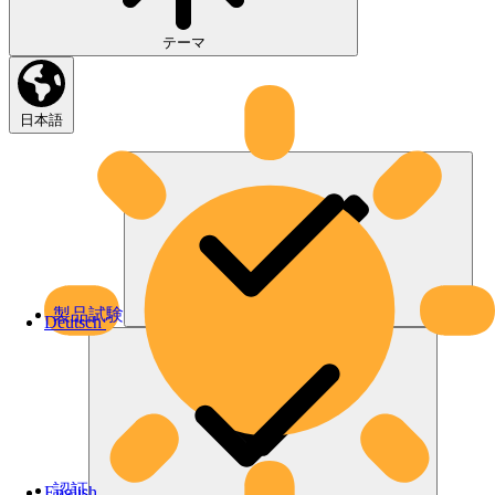
テーマ
日本語
製品試験
Deutsch
認証
English