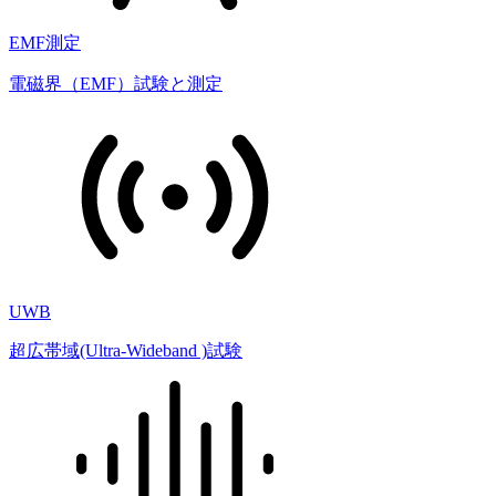
EMF測定
電磁界（EMF）試験と測定
UWB
超広帯域(Ultra-Wideband )試験