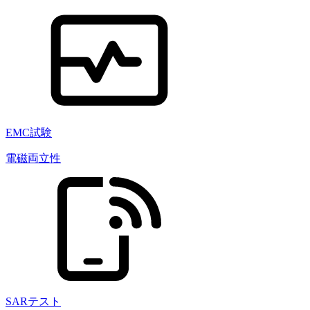
EMC試験
電磁両立性
SARテスト