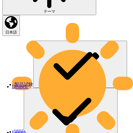
テーマ
日本語
製品試験
Deutsch
認証
English