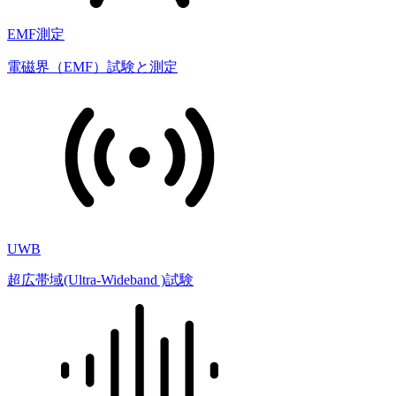
EMF測定
電磁界（EMF）試験と測定
UWB
超広帯域(Ultra-Wideband )試験