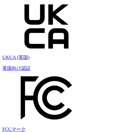
UKCA (英国)
英国向け認証
FCCマーク