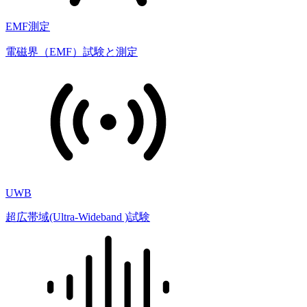
EMF測定
電磁界（EMF）試験と測定
UWB
超広帯域(Ultra-Wideband )試験