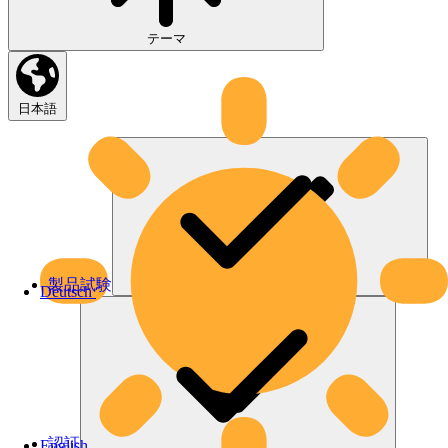
テーマ
日本語
製品試験
Deutsch
認証
English