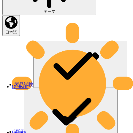
テーマ
日本語
製品試験
Deutsch
認証
English