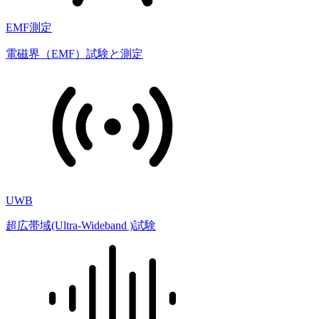
EMF測定
電磁界（EMF）試験と測定
UWB
超広帯域(Ultra-Wideband )試験