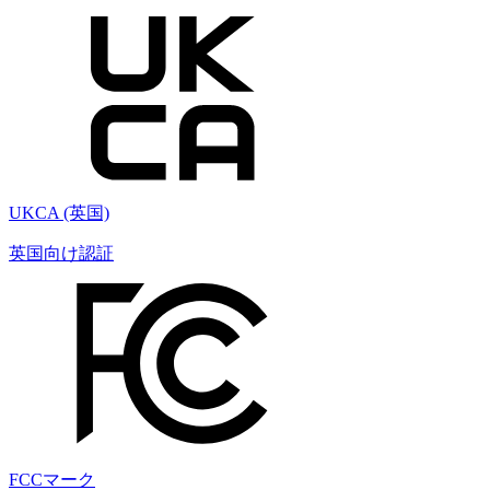
UKCA (英国)
英国向け認証
FCCマーク